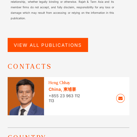
relationship, whether legally binding or otherwise. Rajah & Tann Asia and its
member firms do not accept, and fully disclaim, responsibility for any loss or
damage which may result from accessing or relying on the information in this
publication.
VIEW ALL PUBLICATIONS
CONTACTS
Heng Chhay
China
,
柬埔寨
+855 23 963 112
113