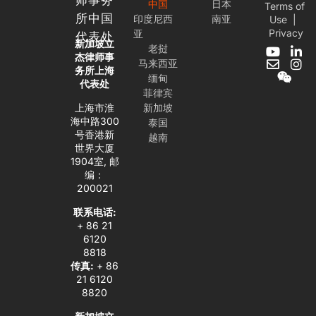
师事务
中国
日本
Terms of
所中国
印度尼西
南亚
Use
|
Privacy
亚
代表处
新加坡立
老挝
Y
E
W
L
I
杰律师事
马来西亚
o
n
e
i
n
务所上海
缅甸
u
v
i
n
s
代表处
t
e
x
k
t
菲律宾
u
l
i
e
a
上海市淮
新加坡
b
o
n
d
g
海中路300
泰国
e
p
i
r
号香港新
越南
e
n
a
世界大厦
-
m
1904室, 邮
i
编：
n
200021
联系电话:
+ 86 21
6120
8818
传真:
+ 86
21 6120
8820