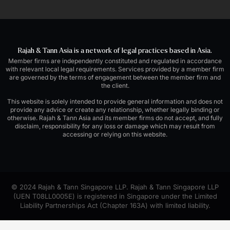
Rajah & Tann Asia is a network of legal practices based in Asia.
Member firms are independently constituted and regulated in accordance
with relevant local legal requirements. Services provided by a member firm
are governed by the terms of engagement between the member firm and
the client.
This website is solely intended to provide general information and does not
provide any advice or create any relationship, whether legally binding or
otherwise. Rajah & Tann Asia and its member firms do not accept, and fully
disclaim, responsibility for any loss or damage which may result from
accessing or relying on this website.
© 2024 Rajah & Tann Singapore LLP. Rajah & Tann Singapore LLP
(UEN T08LL0005E) is registered in Singapore under the Limited
Liability Partnerships Act (Chapter 163A) with limited liability.