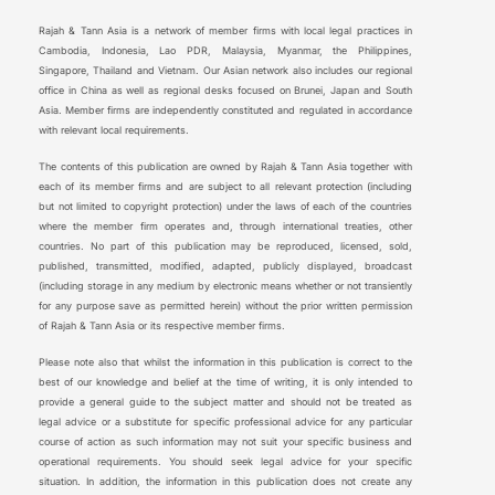
Rajah & Tann Asia is a network of member firms with local legal practices in
Cambodia, Indonesia, Lao PDR, Malaysia, Myanmar, the Philippines,
Singapore, Thailand and Vietnam. Our Asian network also includes our regional
office in China as well as regional desks focused on Brunei, Japan and South
Asia. Member firms are independently constituted and regulated in accordance
with relevant local requirements.
The contents of this publication are owned by Rajah & Tann Asia together with
each of its member firms and are subject to all relevant protection (including
but not limited to copyright protection) under the laws of each of the countries
where the member firm operates and, through international treaties, other
countries. No part of this publication may be reproduced, licensed, sold,
published, transmitted, modified, adapted, publicly displayed, broadcast
(including storage in any medium by electronic means whether or not transiently
for any purpose save as permitted herein) without the prior written permission
of Rajah & Tann Asia or its respective member firms.
Please note also that whilst the information in this publication is correct to the
best of our knowledge and belief at the time of writing, it is only intended to
provide a general guide to the subject matter and should not be treated as
legal advice or a substitute for specific professional advice for any particular
course of action as such information may not suit your specific business and
operational requirements. You should seek legal advice for your specific
situation. In addition, the information in this publication does not create any