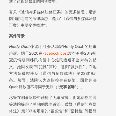
述了该条款禁止的内容类型。
有关《通信与多媒体法修正案》的更多信息，请参
阅我们之前的法律动态，题为“《通信与多媒体法修
正案》主要变更概述”。
案件背景
Heidy Quah
案源于社会活动家Heidy Quah的刑事
起诉。她于2020在
发布有关2019新
Facebook post
冠疫情期间移民拘留中心难民遭遇不当对待的贴
文。她因发表“冒犯性”言论，意图“骚扰性”，在地
方法院被控违反《通信与多媒体法》第233(1)(a)
条。然而，法院认为该指控存在缺陷，因此判决
Quah释放但不等同于无罪（“
无事省
释
”）。
尽管在刑事诉讼中获得了无事省释，但她仍然向高
等法院提起了单独的民事诉讼，质疑《通信与多媒
体法》第233条规定的“冒犯性”和“骚扰性”等措辞