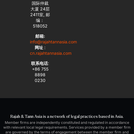
国际仲裁
大厦 24层
2411室, 邮
编：
518052
邮箱:
info@rajahtannasia.com
网址
:
cn.rajahtannasia.com
联系电话
:
+86 755
8898
0230
Rajah & Tann Asia is a network of legal practices based in Asia.
Member firms are independently constituted and regulated in accordance
with relevant local legal requirements. Services provided by a member firm
are governed by the terms of engagement between the member firm and