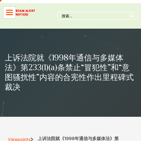
Skip
to
Search Button
SCAM ALERT
Search
NOTICE!
content
for:
上诉法院就《1998年通信与多媒体
法》第233(1)(a)条禁止“冒犯性”和“意
图骚扰性”内容的合宪性作出里程碑式
裁决
上诉法院就《1998年通信与多媒体法》第
Viewpoints