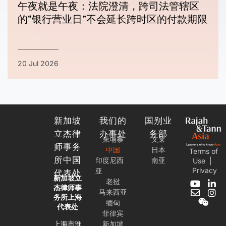
午夜就是午夜：法院澄清，跨司法管辖区
的“银行营业日”不会延长跨时区的付款期限
20 Jul 2026
新加坡
我们的
国别业
立杰律
办事处
务部
柬埔寨
文莱
师事务
中国
日本
Terms of
所中国
印度尼西
南亚
Use
|
Privacy
亚
代表处
新加坡立
老挝
Y
E
W
L
I
杰律师事
马来西亚
o
n
e
i
n
务所上海
缅甸
u
v
i
n
s
代表处
t
e
x
k
t
菲律宾
u
l
i
e
a
上海市淮
新加坡