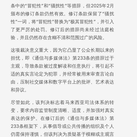
条中的“冒犯性”和“骚扰性”等措辞，但2025年2月
颁布的修订条款仍然有效。修订条款保留了“骚扰
性”一词，将“冒犯性”替换为“极其冒犯性”，并引入
了更严厉的处罚。修订后的措辞尚未经过法庭检
验，并且仍然存在含糊不清和范围过广的风险。
这项裁决意义重大，因为它凸显了公众长期以来的
担忧，即《通信与多媒体法》第233条的措辞过于
主观，导致条款被过度解读和任意执行，将引起不
适的真实言论定为犯罪，并经常被用来审查言论自
由，压制社交媒体和数字平台上的批评、艺术表达
和异议。
尽管如此，该判决标志着马来西亚司法体系的转
变，要求内容监管制度清晰、适度，并加强对真实
表达的保护。在修订后的《通信与多媒体法》第
233条框架下，从事倡导或公共传播的组织及个人
仍需保持谨慎，但该判决为质疑基于模糊或主观言