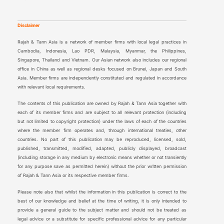
Disclaimer
Rajah & Tann Asia is a network of member firms with local legal practices in
Cambodia, Indonesia, Lao PDR, Malaysia, Myanmar, the Philippines,
Singapore, Thailand and Vietnam. Our Asian network also includes our regional
office in China as well as regional desks focused on Brunei, Japan and South
Asia. Member firms are independently constituted and regulated in accordance
with relevant local requirements.
The contents of this publication are owned by Rajah & Tann Asia together with
each of its member firms and are subject to all relevant protection (including
but not limited to copyright protection) under the laws of each of the countries
where the member firm operates and, through international treaties, other
countries. No part of this publication may be reproduced, licensed, sold,
published, transmitted, modified, adapted, publicly displayed, broadcast
(including storage in any medium by electronic means whether or not transiently
for any purpose save as permitted herein) without the prior written permission
of Rajah & Tann Asia or its respective member firms.
Please note also that whilst the information in this publication is correct to the
best of our knowledge and belief at the time of writing, it is only intended to
provide a general guide to the subject matter and should not be treated as
legal advice or a substitute for specific professional advice for any particular