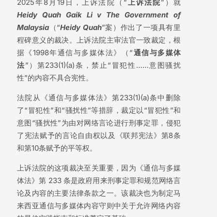
2025年8月19日，上诉法院（“
上诉法院
”）就
Heidy
Quah Gaik Li v The Government of
Malaysia
（“
Heidy Quah
”案）作出了一项具有里
程碑意义的裁决。上诉法院主审法官一致裁定，根
据《1998年通信与多媒体法》（“
通信与多媒体
法
”）第233(1)(a)条，禁止“冒犯性……意图骚扰
性”的内容不具合宪性。
法院从《通信与多媒体法》第233(1)(a)条中删除
了“冒犯性”和“骚扰性”等措辞，裁定以“冒犯性”和
意图“骚扰性”为由对网络言论进行刑事定罪，侵犯
了宪法赋予的言论自由权以及《联邦宪法》第8条
和第10条赋予的平等权。
上诉法院的这项裁决至关重要，因为《通信与多媒
体法》第 233 条是政府用来刑事定罪和规范网络言
论及内容的主要法律条款之一。该裁决也为制定马
来西亚通信与多媒体内容守则中关于允许网络内容