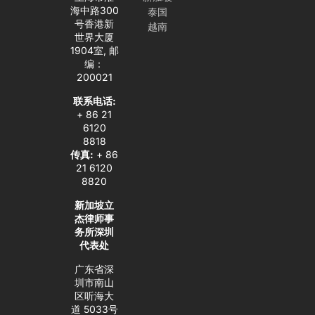
b
o
n
d
g
海中路300
泰国
e
p
i
r
号香港新
越南
e
n
a
世界大厦
-
m
1904室, 邮
i
编：
n
200021
联系电话:
+ 86 21
6120
8818
传真:
+ 86
21 6120
8820
新加坡立
杰律师事
务所深圳
代表处
广东省深
圳市南山
区听海大
道 5033号