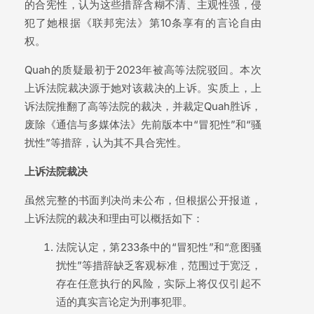
的合宪性，认为这些措辞含糊不清、主观性强，侵
犯了她根据《联邦宪法》第10条享有的言论自由
权。
Quah的质疑最初于2023年被高等法院驳回。本次
上诉法院裁决源于她对该裁决的上诉。实质上，上
诉法院推翻了高等法院的裁决，并裁定Quah胜诉，
废除《通信与多媒体法》先前版本中“冒犯性”和“骚
扰性”等措辞，认为其不具合宪性。
上诉法院裁决
虽然完整的书面判决尚未公布，但根据公开报道，
上诉法院的裁决和理由可以概括如下：
法院认定，第233条中的“冒犯性”和“意图骚
扰性”等措辞缺乏客观标准，范围过于宽泛，
存在任意执行的风险，实际上将仅仅引起不
适的真实言论定为刑事犯罪。