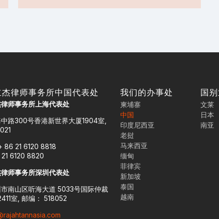
立杰律师事务所中国代表处
我们的办事处
国别
杰律师事务所上海代表处
柬埔寨
文莱
中国
日本
中路300号香港新世界大厦1904室,
印度尼西亚
南亚
021
老挝
马来西亚
 86 21 6120 8818
 21 6120 8820
缅甸
菲律宾
杰律师事务所深圳代表处
新加坡
泰国
市南山区听海大道 5033号国际仲裁
越南
411室, 邮编： 518052
@rajahtannasia.com