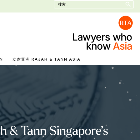
Search
for:
N
立杰亚洲 RAJAH & TANN ASIA
ah & Tann Singapore’s