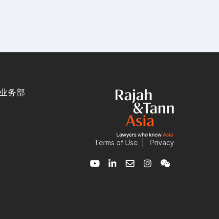
业务部
Terms of Use
|
Privacy
Y
L
E
I
W
o
i
n
n
e
u
n
v
s
i
t
k
e
t
x
u
e
l
a
i
b
d
o
g
n
e
i
p
r