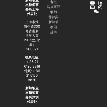
新加坡立
老挝
Y
E
W
L
I
杰律师事
马来西亚
o
n
e
i
n
务所上海
缅甸
u
v
i
n
s
代表处
t
e
x
k
t
菲律宾
u
l
i
e
a
上海市淮
新加坡
b
o
n
d
g
海中路300
泰国
e
p
i
r
号香港新
越南
e
n
a
世界大厦
-
m
1904室, 邮
i
编：
n
200021
联系电话:
+ 86 21
6120 8818
传真:
+ 86
21 6120
8820
新加坡立
杰律师事
务所深圳
代表处