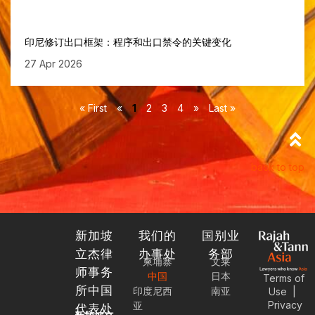
印尼修订出口框架：程序和出口禁令的关键变化
27 Apr 2026
« First
«
1
2
3
4
»
Last »
back to top
新加坡
我们的
国别业
立杰律
办事处
务部
柬埔寨
文莱
师事务
中国
日本
Terms of
所中国
印度尼西
南亚
Use
|
Privacy
亚
代表处