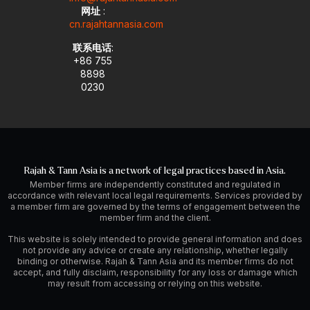
网址
:
cn.rajahtannasia.com
联系电话
:
+86 755
8898
0230
Rajah & Tann Asia is a network of legal practices based in Asia.
Member firms are independently constituted and regulated in
accordance with relevant local legal requirements. Services provided by
a member firm are governed by the terms of engagement between the
member firm and the client.
This website is solely intended to provide general information and does
not provide any advice or create any relationship, whether legally
binding or otherwise. Rajah & Tann Asia and its member firms do not
accept, and fully disclaim, responsibility for any loss or damage which
may result from accessing or relying on this website.