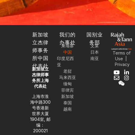
back to top
新加坡
我们的
国别业
立杰律
办事处
务部
柬埔寨
文莱
师事务
中国
日本
Terms of
所中国
印度尼西
南亚
Use
|
Privacy
亚
代表处
新加坡立
老挝
Y
E
W
L
I
杰律师事
马来西亚
o
n
e
i
n
务所上海
缅甸
u
v
i
n
s
代表处
t
e
x
k
t
菲律宾
u
l
i
e
a
上海市淮
新加坡
b
o
n
d
g
海中路300
泰国
e
p
i
r
号香港新
越南
e
n
a
世界大厦
-
m
1904室, 邮
i
编：
n
200021