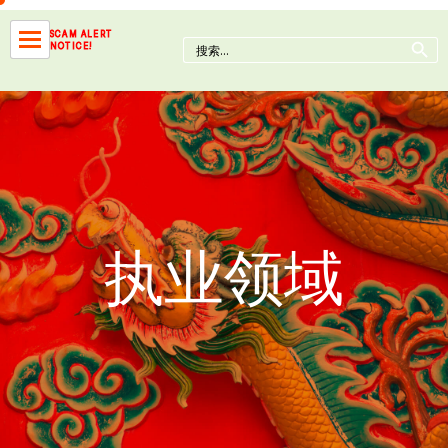
Skip
to
Search Button
SCAM ALERT
Search
NOTICE!
content
for:
执业领域