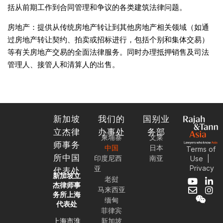
括从前期工作到合同管理和争议的各类建筑法律问题。
房地产：提供从传统房地产转让到其他房地产相关领域（如通
过房地产转让契约、拍卖或招标进行，包括个别和集体交易）
等有关房地产交易的全面法律服务。同时办理抵押销售及司法
管理人、接管人和清算人的出售。
新加坡
我们的
国别业
立杰律
办事处
务部
柬埔寨
文莱
师事务
中国
日本
Terms of
所中国
印度尼西
南亚
Use
|
Privacy
亚
代表处
新加坡立
老挝
Y
E
W
L
I
杰律师事
马来西亚
o
n
e
i
n
务所上海
缅甸
u
v
i
n
s
代表处
t
e
x
k
t
菲律宾
u
l
i
e
a
上海市淮
新加坡