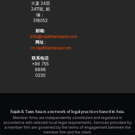
大厦 24层
2411室, 邮
编：
518052
邮箱:
info@rajahtannasia.com
网址
:
cn.rajahtannasia.com
联系电话
:
+86 755
8898
0230
Rajah & Tann Asia is a network of legal practices based in Asia.
Member firms are independently constituted and regulated in
accordance with relevant local legal requirements. Services provided by
a member firm are governed by the terms of engagement between the
member firm and the client.