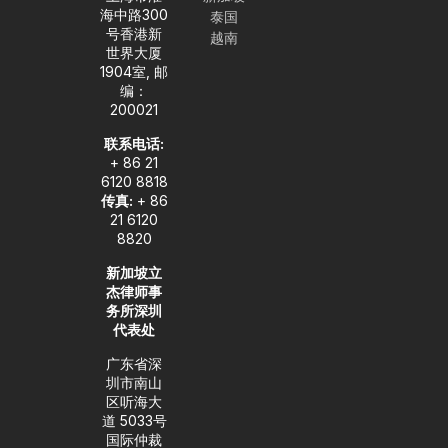
b
o
n
d
g
海中路300
泰国
e
p
i
r
号香港新
越南
e
n
a
世界大厦
-
m
1904室, 邮
i
编：
n
200021
联系电话:
+ 86 21
6120 8818
传真:
+ 86
21 6120
8820
新加坡立
杰律师事
务所深圳
代表处
广东省深
圳市南山
区听海大
道 5033号
国际仲裁